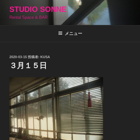
コ
STUDIO SONNE
ン
Rental Space & BAR
テ
ン
ツ
メニュー
へ
ス
キ
投
2020-03-15
投稿者:
KUSA
稿
ッ
３月１５日
日:
プ