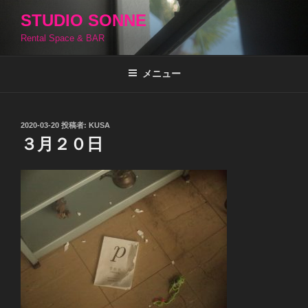
コ
STUDIO SONNE
ン
Rental Space & BAR
テ
ン
ツ
メニュー
へ
ス
キ
投
2020-03-20
投稿者:
KUSA
稿
ッ
３月２０日
日:
プ