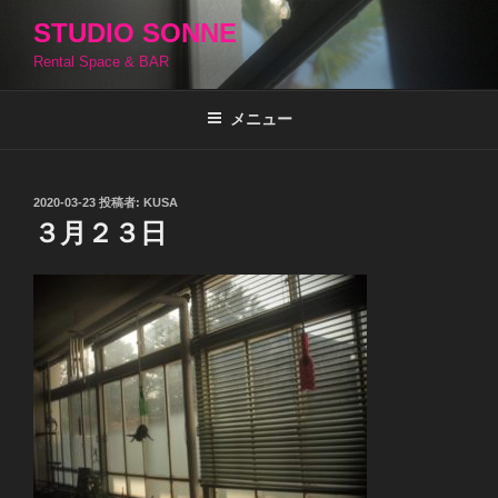
コ
STUDIO SONNE
ン
Rental Space & BAR
テ
ン
ツ
メニュー
へ
ス
キ
投
2020-03-23
投稿者:
KUSA
稿
ッ
３月２３日
日:
プ