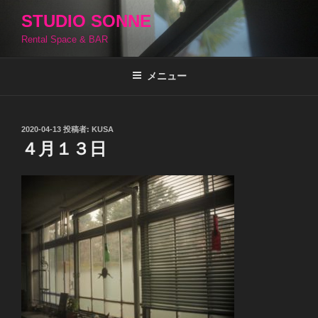
コ
STUDIO SONNE
ン
Rental Space & BAR
テ
ン
ツ
メニュー
へ
ス
キ
投
2020-04-13
投稿者:
KUSA
稿
ッ
４月１３日
日:
プ