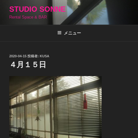
コ
STUDIO SONNE
ン
Rental Space & BAR
テ
ン
ツ
メニュー
へ
ス
キ
投
2020-04-15
投稿者:
KUSA
稿
ッ
４月１５日
日:
プ