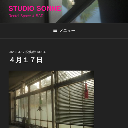
コ
STUDIO SONNE
ン
Rental Space & BAR
テ
ン
ツ
メニュー
へ
ス
キ
投
2020-04-17
投稿者:
KUSA
稿
ッ
４月１７日
日:
プ