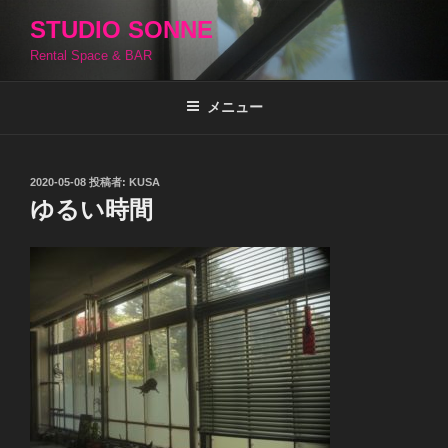
コ
STUDIO SONNE
ン
Rental Space & BAR
テ
ン
ツ
メニュー
へ
ス
キ
投
2020-05-08
投稿者:
KUSA
稿
ッ
ゆるい時間
日:
プ