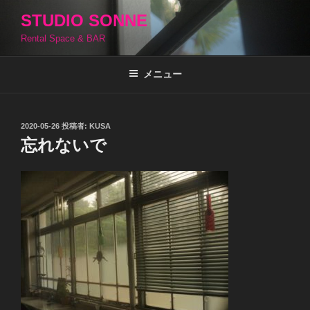
コ
STUDIO SONNE
ン
Rental Space & BAR
テ
ン
ツ
メニュー
へ
ス
キ
投
2020-05-26
投稿者:
KUSA
稿
ッ
忘れないで
日:
プ