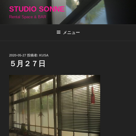
コ
STUDIO SONNE
ン
Rental Space & BAR
テ
ン
ツ
メニュー
へ
ス
キ
投
2020-05-27
投稿者:
KUSA
稿
ッ
５月２７日
日:
プ