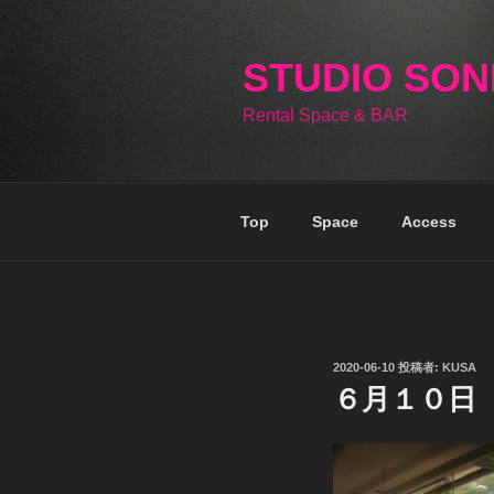
コ
ン
テ
STUDIO SO
ン
Rental Space & BAR
ツ
へ
ス
キ
Top
Space
Access
ッ
プ
投
2020-06-10
投稿者:
KUSA
稿
６月１０日
日: