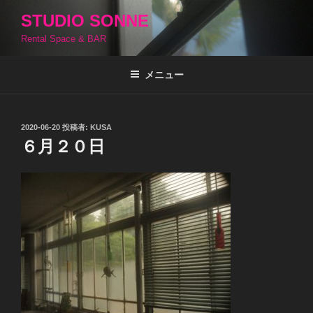
コ
STUDIO SONNE
ン
Rental Space & BAR
テ
ン
ツ
メニュー
へ
ス
キ
投
2020-06-20
投稿者:
KUSA
稿
ッ
６月２０日
日:
プ