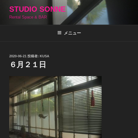
コ
STUDIO SONNE
ン
Rental Space & BAR
テ
ン
ツ
メニュー
へ
ス
キ
投
2020-06-21
投稿者:
KUSA
稿
ッ
６月２１日
日:
プ