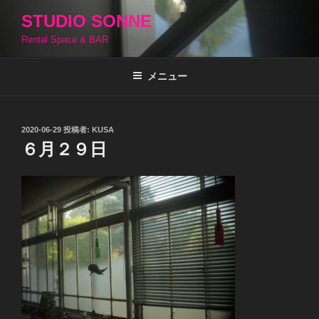
コ
STUDIO SONNE
ン
Rental Space & BAR
テ
ン
ツ
メニュー
へ
ス
キ
投
2020-06-29
投稿者:
KUSA
稿
ッ
６月２９日
日:
プ