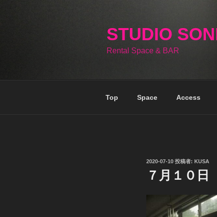
コ
ン
テ
STUDIO SO
ン
Rental Space & BAR
ツ
へ
ス
キ
Top
Space
Access
ッ
プ
投
2020-07-10
投稿者:
KUSA
稿
７月１０日
日: