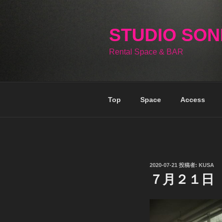
コ
ン
テ
STUDIO SO
ン
Rental Space & BAR
ツ
へ
ス
キ
Top
Space
Access
ッ
プ
投
2020-07-21
投稿者:
KUSA
稿
７月２１日
日: