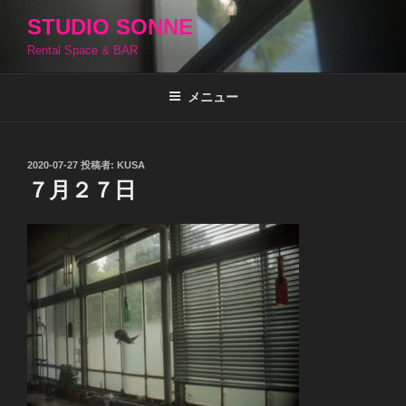
コ
STUDIO SONNE
ン
Rental Space & BAR
テ
ン
ツ
メニュー
へ
ス
キ
投
2020-07-27
投稿者:
KUSA
稿
ッ
７月２７日
日:
プ