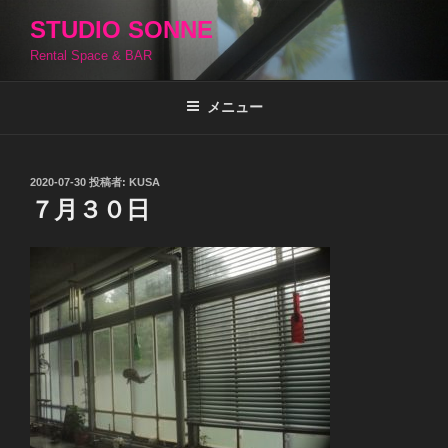
コ
STUDIO SONNE
ン
Rental Space & BAR
テ
ン
ツ
メニュー
へ
ス
キ
投
2020-07-30
投稿者:
KUSA
稿
ッ
７月３０日
日:
プ