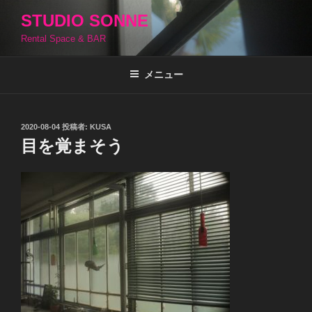
コ
STUDIO SONNE
ン
Rental Space & BAR
テ
ン
ツ
メニュー
へ
ス
キ
投
2020-08-04
投稿者:
KUSA
稿
ッ
目を覚まそう
日:
プ