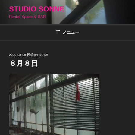
コ
STUDIO SONNE
ン
Rental Space & BAR
テ
ン
ツ
メニュー
へ
ス
キ
投
2020-08-08
投稿者:
KUSA
稿
ッ
８月８日
日:
プ