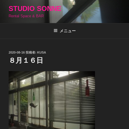
コ
STUDIO SONNE
ン
Rental Space & BAR
テ
ン
ツ
メニュー
へ
ス
キ
投
2020-08-16
投稿者:
KUSA
稿
ッ
８月１６日
日:
プ