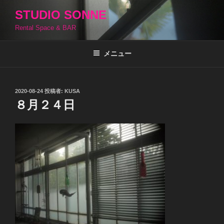
コ
STUDIO SONNE
ン
Rental Space & BAR
テ
ン
ツ
メニュー
へ
ス
キ
投
2020-08-24
投稿者:
KUSA
稿
ッ
８月２４日
日:
プ