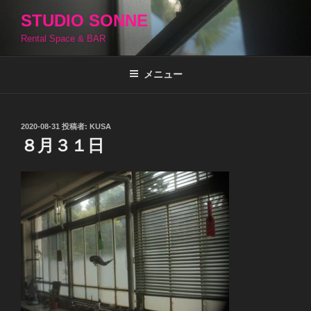
コ
STUDIO SONNE
ン
Rental Space & BAR
テ
ン
ツ
メニュー
へ
ス
キ
投
2020-08-31
投稿者:
KUSA
稿
ッ
８月３１日
日:
プ