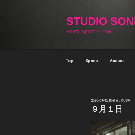
コ
ン
テ
STUDIO SO
ン
Rental Space & BAR
ツ
へ
ス
キ
Top
Space
Access
ッ
プ
投
2020-09-01
投稿者:
KUSA
稿
９月１日
日: