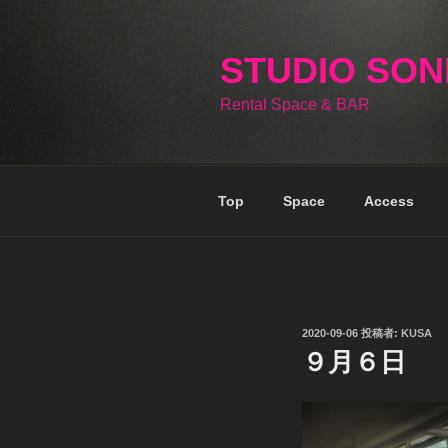
コ
ン
テ
STUDIO SO
ン
Rental Space & BAR
ツ
へ
ス
キ
Top
Space
Access
ッ
プ
投
2020-09-06
投稿者:
KUSA
稿
９月６日
日: