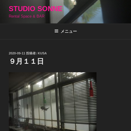
コ
STUDIO SONNE
ン
Rental Space & BAR
テ
ン
ツ
メニュー
へ
ス
キ
投
2020-09-11
投稿者:
KUSA
稿
ッ
９月１１日
日:
プ