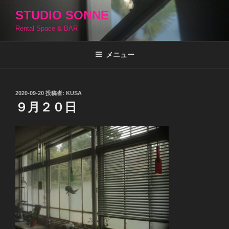
コ
STUDIO SONNE
ン
Rental Space & BAR
テ
ン
ツ
メニュー
へ
ス
キ
投
2020-09-20
投稿者:
KUSA
稿
ッ
９月２０日
日:
プ