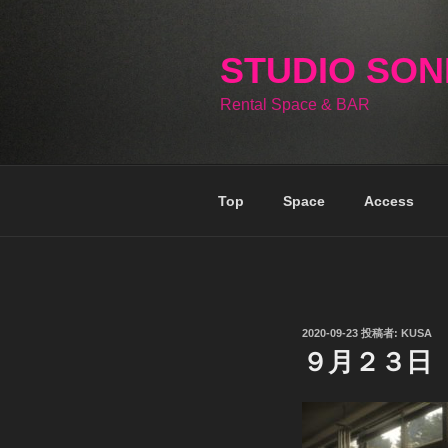
コ
ン
テ
STUDIO SO
ン
Rental Space & BAR
ツ
へ
ス
キ
Top
Space
Access
ッ
プ
投
2020-09-23
投稿者:
KUSA
稿
９月２３日
日: