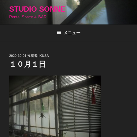
コ
STUDIO SONNE
ン
Rental Space & BAR
テ
ン
ツ
メニュー
へ
ス
キ
投
2020-10-01
投稿者:
KUSA
稿
ッ
１０月１日
日:
プ