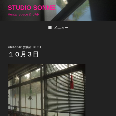
コ
STUDIO SONNE
ン
Rental Space & BAR
テ
ン
ツ
メニュー
へ
ス
キ
投
2020-10-03
投稿者:
KUSA
稿
ッ
１０月３日
日:
プ