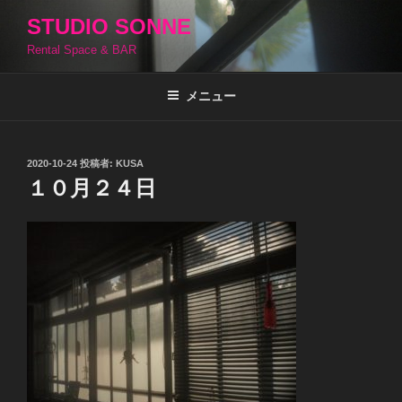
コ
STUDIO SONNE
ン
Rental Space & BAR
テ
ン
ツ
メニュー
へ
ス
キ
投
2020-10-24
投稿者:
KUSA
稿
ッ
１０月２４日
日:
プ