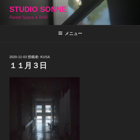
コ
STUDIO SONNE
ン
Rental Space & BAR
テ
ン
ツ
メニュー
へ
ス
キ
投
2020-11-03
投稿者:
KUSA
稿
ッ
１１月３日
日:
プ