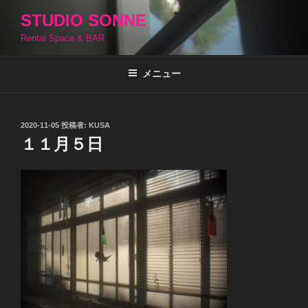
コ
STUDIO SONNE
ン
Rental Space & BAR
テ
ン
ツ
メニュー
へ
ス
キ
投
2020-11-05
投稿者:
KUSA
稿
ッ
１１月５日
日:
プ