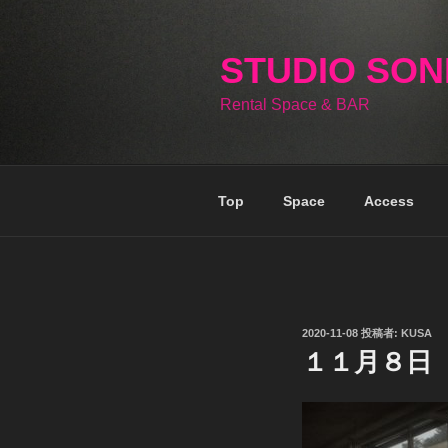
コ
ン
テ
STUDIO SO
ン
Rental Space & BAR
ツ
へ
ス
キ
Top
Space
Access
ッ
プ
投
2020-11-08
投稿者:
KUSA
稿
１１月８日
日: