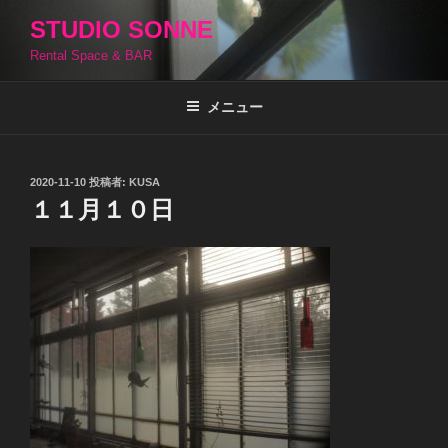
コ
STUDIO SONNE
ン
Rental Space & BAR
テ
ン
ツ
メニュー
へ
ス
キ
投
2020-11-10
投稿者:
KUSA
稿
ッ
１１月１０日
日:
プ