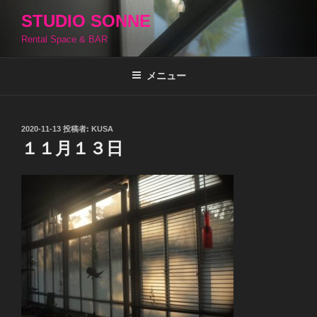
コ
STUDIO SONNE
ン
Rental Space & BAR
テ
ン
ツ
メニュー
へ
ス
キ
投
2020-11-13
投稿者:
KUSA
稿
ッ
１１月１３日
日:
プ