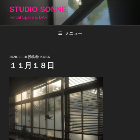
コ
STUDIO SONNE
ン
Rental Space & BAR
テ
ン
ツ
メニュー
へ
ス
キ
投
2020-11-18
投稿者:
KUSA
稿
ッ
１１月１８日
日:
プ