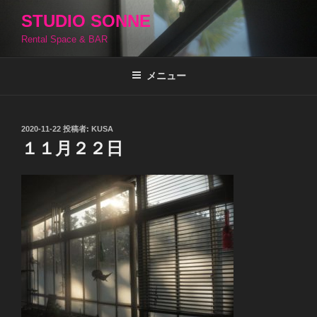
コ
STUDIO SONNE
ン
Rental Space & BAR
テ
ン
ツ
メニュー
へ
ス
キ
投
2020-11-22
投稿者:
KUSA
稿
ッ
１１月２２日
日:
プ