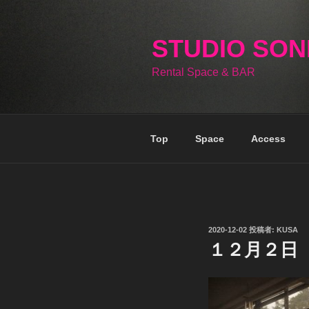
コ
ン
テ
STUDIO SO
ン
Rental Space & BAR
ツ
へ
ス
キ
Top
Space
Access
ッ
プ
投
2020-12-02
投稿者:
KUSA
稿
１２月２日
日: