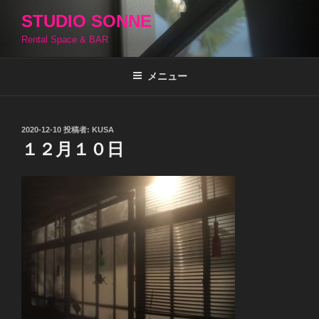
コ
STUDIO SONNE
ン
Rental Space & BAR
テ
ン
ツ
メニュー
へ
ス
キ
投
2020-12-10
投稿者:
KUSA
稿
ッ
１２月１０日
日:
プ