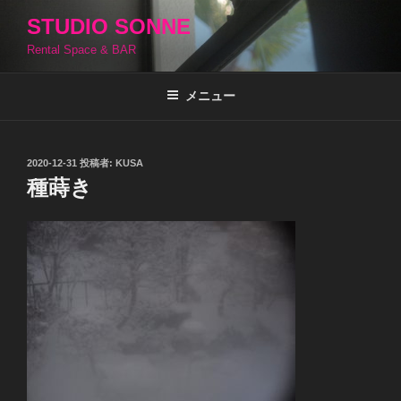
コ
STUDIO SONNE
ン
Rental Space & BAR
テ
ン
ツ
メニュー
へ
ス
キ
投
2020-12-31
投稿者:
KUSA
稿
ッ
種蒔き
日:
プ