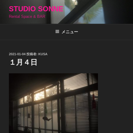
コ
STUDIO SONNE
ン
Rental Space & BAR
テ
ン
ツ
メニュー
へ
ス
キ
投
2021-01-04
投稿者:
KUSA
稿
ッ
１月４日
日:
プ