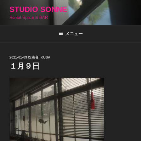
コ
STUDIO SONNE
ン
Rental Space & BAR
テ
ン
ツ
メニュー
へ
ス
キ
投
2021-01-09
投稿者:
KUSA
稿
ッ
１月９日
日:
プ