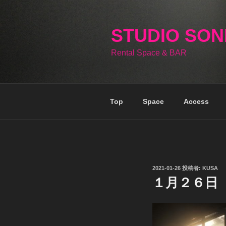
コ
ン
テ
STUDIO SO
ン
Rental Space & BAR
ツ
へ
ス
キ
Top
Space
Access
ッ
プ
投
2021-01-26
投稿者:
KUSA
稿
１月２６日
日: