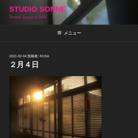
コ
STUDIO SONNE
ン
Rental Space & BAR
テ
ン
ツ
メニュー
へ
ス
キ
投
2021-02-04
投稿者:
KUSA
稿
ッ
２月４日
日:
プ