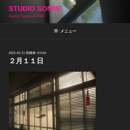
コ
STUDIO SONNE
ン
Rental Space & BAR
テ
ン
ツ
メニュー
へ
ス
キ
投
2021-02-11
投稿者:
KUSA
稿
ッ
２月１１日
日:
プ