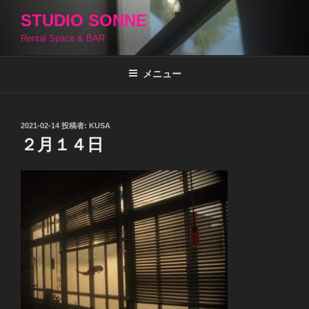
コ
STUDIO SONNE
ン
Rental Space & BAR
テ
ン
ツ
メニュー
へ
ス
キ
投
2021-02-14
投稿者:
KUSA
稿
ッ
２月１４日
日:
プ