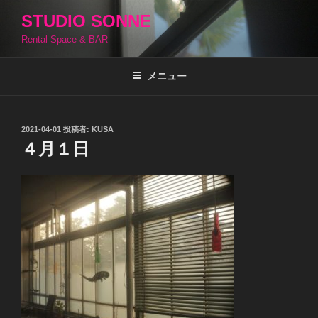
コ
STUDIO SONNE
ン
Rental Space & BAR
テ
ン
ツ
メニュー
へ
ス
キ
投
2021-04-01
投稿者:
KUSA
稿
ッ
４月１日
日:
プ