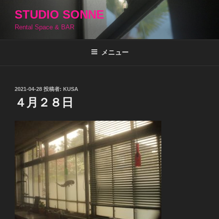
コ
STUDIO SONNE
ン
Rental Space & BAR
テ
ン
ツ
メニュー
へ
ス
キ
投
2021-04-28
投稿者:
KUSA
稿
ッ
４月２８日
日:
プ