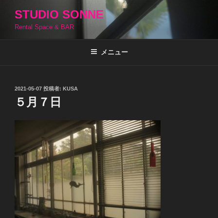
コ
STUDIO SONNE
ン
Rental Space & BAR
テ
ン
ツ
メニュー
へ
ス
キ
投
2021-05-07
投稿者:
KUSA
稿
ッ
５月７日
日:
プ