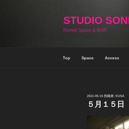
コ
ン
テ
STUDIO SO
ン
Rental Space & BAR
ツ
へ
ス
キ
Top
Space
Access
ッ
プ
投
2021-05-15
投稿者:
KUSA
稿
５月１５日
日: